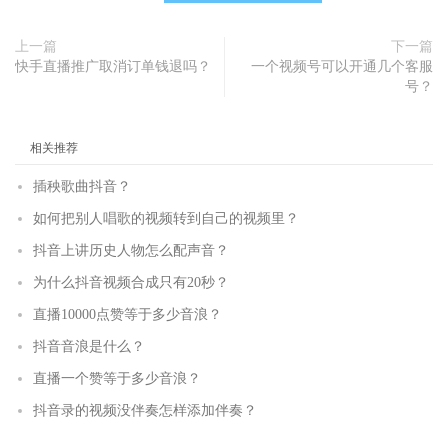
上一篇
下一篇
快手直播推广取消订单钱退吗？
一个视频号可以开通几个客服
号？
相关推荐
插秧歌曲抖音？
如何把别人唱歌的视频转到自己的视频里？
抖音上讲历史人物怎么配声音？
为什么抖音视频合成只有20秒？
直播10000点赞等于多少音浪？
抖音音浪是什么？
直播一个赞等于多少音浪？
抖音录的视频没伴奏怎样添加伴奏？