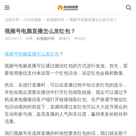
当前位置：
小白短视频
>
短视频问答
>
视频号电脑直播怎么发红包？
视频号电脑直播怎么发红包？
2023-04-15
分类：
短视频问答
阅读(3)
评论(0)
视频号电脑直播怎么发红包
？
视频号电脑直播可以通过微信红包的方式进行发放。首先，需
要使用微信支付来设置一个红包活动，设定红包金额和数量。
然后，在进行直播时，可以在直播过程中给出发红包的提示，
并告知观众需要在微信中打开红包领取链接。观众可以通过手
机或者电脑微信客户端打开链接领取红包。在严格遵守微信红
包活动规则的前提下，直播间通过发红包可以大大提升观众的
互动和参与感，提高直播的人气和关注度，赢得更多的粉丝和
流量。
我们视频号在选择直播的时候想要发红包的话，我们就去那个